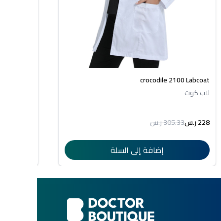
105 Labcoat
crocodile 2100 Labcoat
لاب كوت
لاب كوت
228 ر.س
305.33 ر.س
199 ر.س
4.29
إضافة إلى السلة