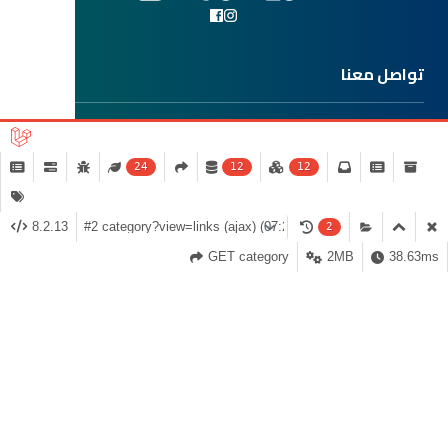
تواصل معنا
وثائق وخدمات
24
12
12
طرق الدفع
8.2.13
2
GET category
2MB
38.63ms
© 2026 دكتور بوتيك للتجارة
مدعوم من قبل