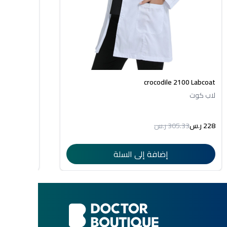
105 Labcoat
crocodile 2100 Labcoat
لاب كوت
لاب كوت
228 ر.س
305.33 ر.س
199 ر.س
4.29
إضافة إلى السلة