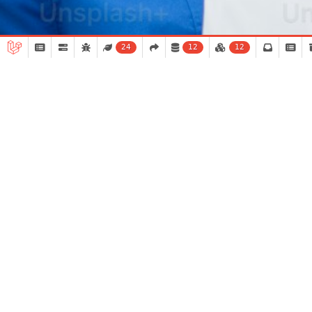
24
12
12
-40%