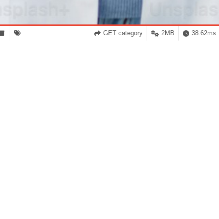
GET category
2MB
38.62ms
الأكثر مبيعاً
عرض الكل
-30%