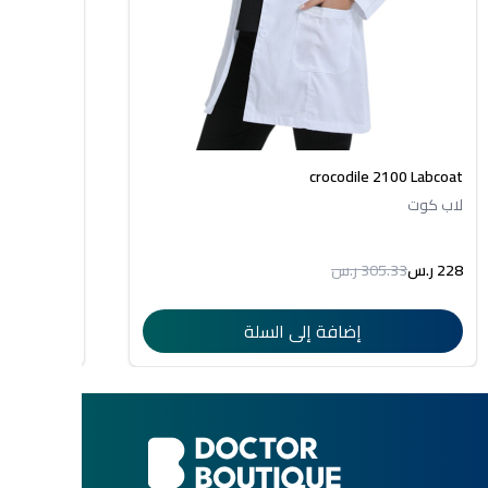
105 Labcoat
crocodile 2100 Labcoat
لاب كوت
لاب كوت
228 ر.س
305.33 ر.س
199 ر.س
4.29
إضافة إلى السلة